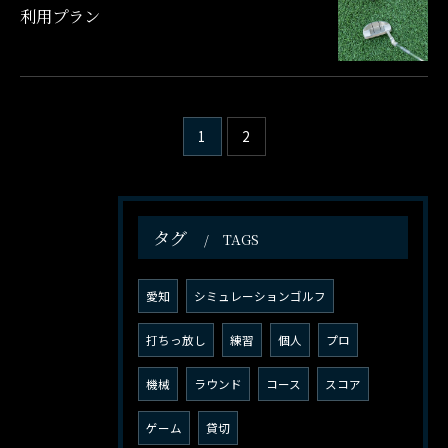
利用プラン
1
2
タグ
TAGS
愛知
シミュレーションゴルフ
打ちっ放し
練習
個人
プロ
機械
ラウンド
コース
スコア
ゲーム
貸切